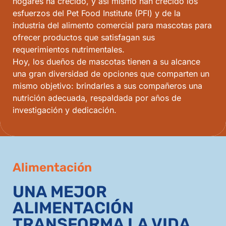
hogares ha crecido, y así mismo han crecido los
esfuerzos del Pet Food Institute (PFI) y de la
industria del alimento comercial para mascotas para
ofrecer productos que satisfagan sus
requerimientos nutrimentales.
Hoy, los dueños de mascotas tienen a su alcance
una gran diversidad de opciones que comparten un
mismo objetivo: brindarles a sus compañeros una
nutrición adecuada, respaldada por años de
investigación y dedicación.
Alimentación
UNA MEJOR
ALIMENTACIÓN
TRANSFORMA LA VIDA